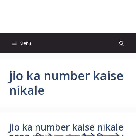
Skip
to
Study And Tips
content
Menu
jio ka number kaise
nikale
jio ka number kaise nikale