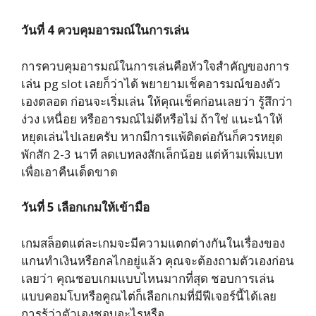
วันที่ 4 ควบคุมอารมณ์ในการเล่น
การควบคุมอารมณ์ในการเล่นคือหัวใจสำคัญของการ
เล่น pg slot เลยก็ว่าได้ พยายามเช็คอารมณ์ของตัว
เองตลอด ก่อนจะเริ่มเล่น ให้คุณเช็คก่อนเลยว่า รู้สึกว่า
ง่วง เหนื่อย หรืออารมณ์ไม่ดีหรือไม่ ถ้าใช่ แนะนำให้
หยุดเล่นไปเลยครับ หากมีการแพ้ติดต่อกันก็ควรหยุด
พักสัก 2-3 นาที ลดเบทลงสักเล็กน้อย แต่ห้ามเพิ่มเบท
เพื่อเอาคืนเด็ดขาด
วันที่ 5 เลือกเกมให้เข้ามือ
เกมสล็อตแต่ละเกมจะมีความแตกต่างกันในเรื่องของ
แกนทำเงินหรือกลไกอยู่แล้ว คุณจะต้องถามตัวเองก่อน
เลยว่า คุณชอบเกมแบบไหนมากที่สุด ชอบการเล่น
แบบคอมโบหรือคูณไต่ก็เลือกเกมที่มีฟีเจอร์นี้ได้เลย
การรู้ว่าตัวเองชอบอะไรหรือ