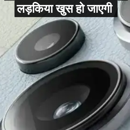
लड़किया खुस हो जाएगी
लड़किया खुस हो जाएगी